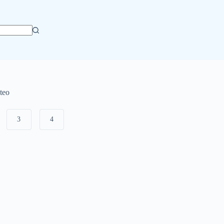
teo
3
4