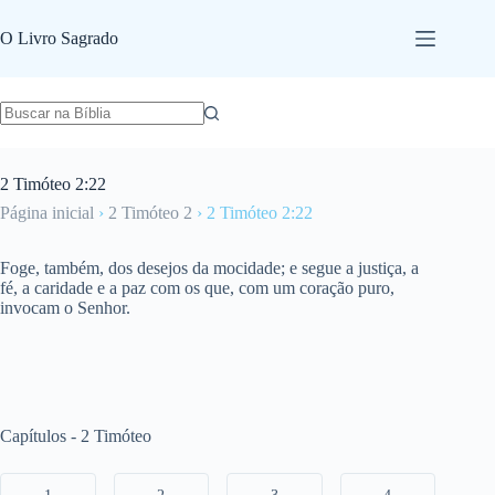
Pular
para
O Livro Sagrado
o
conteúdo
2 Timóteo 2:22
Página inicial
›
2 Timóteo 2
›
2 Timóteo 2:22
Foge, também, dos desejos da mocidade; e segue a justiça, a
fé, a caridade e a paz com os que, com um coração puro,
invocam o Senhor.
Capítulos - 2 Timóteo