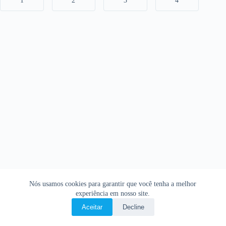
1
2
3
4
Nós usamos cookies para garantir que você tenha a melhor
experiência em nosso site.
Aceitar
Decline
Copyright © 2026 • O Livro Sagrado • Bíblia Online •
Política de privacidade