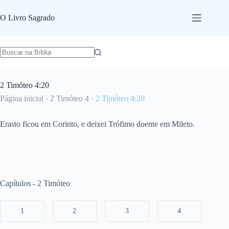
Pular
para
O Livro Sagrado
o
conteúdo
2 Timóteo 4:20
Página inicial
›
2 Timóteo 4
›
2 Timóteo 4:20
Erasto ficou em Corinto, e deixei Trófimo doente em Mileto.
Capítulos - 2 Timóteo
1
2
3
4