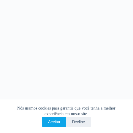
Nós usamos cookies para garantir que você tenha a melhor
experiência em nosso site.
Aceitar
Decline
Copyright © 2026 • O Livro Sagrado • Bíblia Online •
Política de privacidade