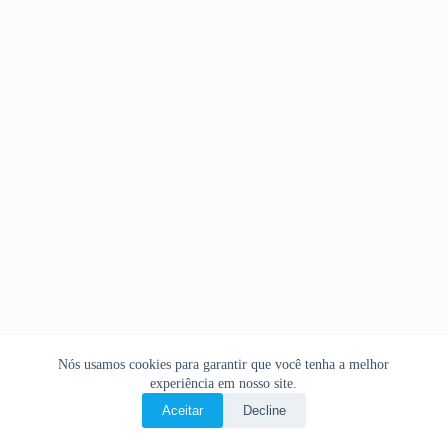
Nós usamos cookies para garantir que você tenha a melhor
experiência em nosso site.
Aceitar
Decline
Copyright © 2026 • O Livro Sagrado • Bíblia Online •
Política de privacidade