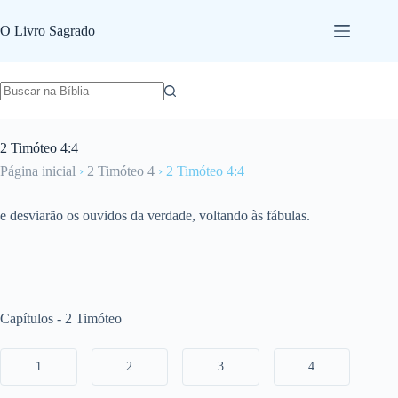
Pular
para
O Livro Sagrado
o
conteúdo
2 Timóteo 4:4
Página inicial
›
2 Timóteo 4
›
2 Timóteo 4:4
e desviarão os ouvidos da verdade, voltando às fábulas.
Capítulos - 2 Timóteo
1
2
3
4