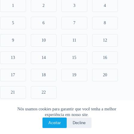
1
2
3
4
5
6
7
8
9
10
11
12
13
14
15
16
17
18
19
20
21
22
Nós usamos cookies para garantir que você tenha a melhor
experiência em nosso site.
Aceitar
Decline
Copyright © 2026 • O Livro Sagrado • Bíblia Online •
Política de privacidade