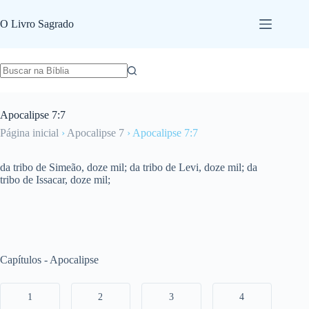
Pular
para
O Livro Sagrado
o
conteúdo
Apocalipse 7:7
Página inicial
›
Apocalipse 7
›
Apocalipse 7:7
da tribo de Simeão, doze mil; da tribo de Levi, doze mil; da
tribo de Issacar, doze mil;
Capítulos - Apocalipse
1
2
3
4