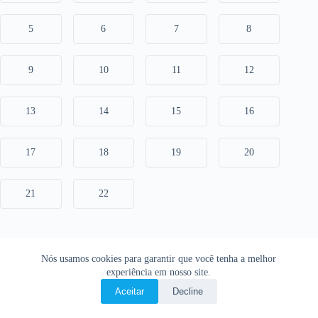
5
6
7
8
9
10
11
12
13
14
15
16
17
18
19
20
21
22
Nós usamos cookies para garantir que você tenha a melhor
experiência em nosso site.
Aceitar
Decline
Copyright © 2026 • O Livro Sagrado • Bíblia Online •
Política de privacidade