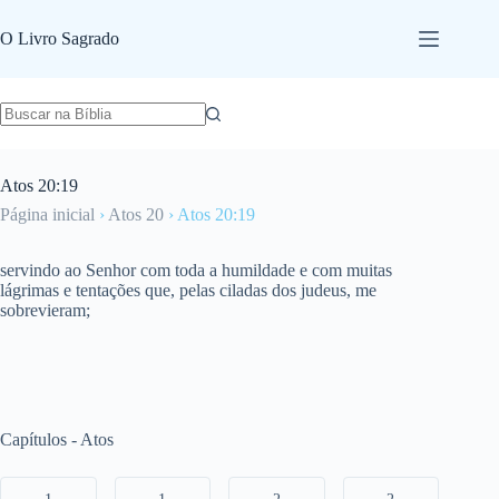
Pular
para
O Livro Sagrado
o
conteúdo
Atos 20:19
Página inicial
›
Atos 20
›
Atos 20:19
servindo ao Senhor com toda a humildade e com muitas
lágrimas e tentações que, pelas ciladas dos judeus, me
sobrevieram;
Capítulos - Atos