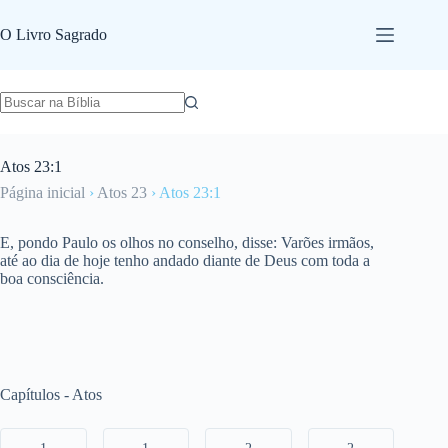
Pular
para
O Livro Sagrado
o
conteúdo
Atos 23:1
Página inicial
›
Atos 23
›
Atos 23:1
E, pondo Paulo os olhos no conselho, disse: Varões irmãos,
até ao dia de hoje tenho andado diante de Deus com toda a
boa consciência.
Capítulos - Atos