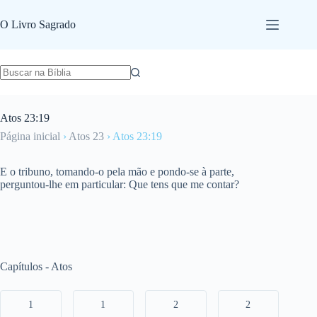
Pular
para
O Livro Sagrado
o
conteúdo
Atos 23:19
Página inicial
›
Atos 23
›
Atos 23:19
E o tribuno, tomando-o pela mão e pondo-se à parte,
perguntou-lhe em particular: Que tens que me contar?
Capítulos - Atos
1
1
2
2