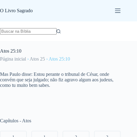
Pular
para
O Livro Sagrado
o
conteúdo
Atos 25:10
Página inicial
›
Atos 25
›
Atos 25:10
Mas Paulo disse: Estou perante o tribunal de César, onde
convém que seja julgado; não fiz agravo algum aos judeus,
como tu muito bem sabes.
Capítulos - Atos