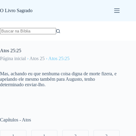
Pular
para
O Livro Sagrado
o
conteúdo
Atos 25:25
Página inicial
›
Atos 25
›
Atos 25:25
Mas, achando eu que nenhuma coisa digna de morte fizera, e
apelando ele mesmo também para Augusto, tenho
determinado enviar-lho.
Capítulos - Atos