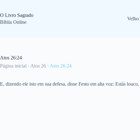
Pular
para
o
O Livro Sagrado
Velho
conteúdo
Bíblia Online
Atos 26:24
Página inicial
›
Atos 26
›
Atos 26:24
E, dizendo ele isto em sua defesa, disse Festo em alta voz: Estás louco, 