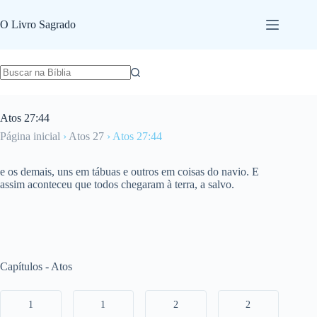
Pular
para
O Livro Sagrado
o
conteúdo
Atos 27:44
Página inicial
›
Atos 27
›
Atos 27:44
e os demais, uns em tábuas e outros em coisas do navio. E
assim aconteceu que todos chegaram à terra, a salvo.
Capítulos - Atos
1
1
2
2