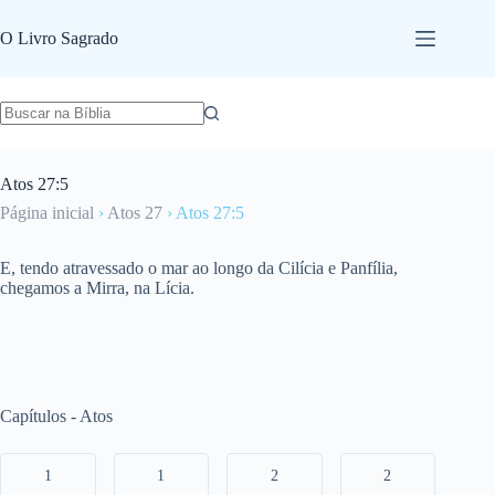
Pular
para
O Livro Sagrado
o
conteúdo
Atos 27:5
Página inicial
›
Atos 27
›
Atos 27:5
E, tendo atravessado o mar ao longo da Cilícia e Panfília,
chegamos a Mirra, na Lícia.
Capítulos - Atos
1
1
2
2