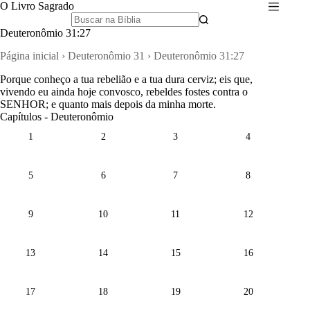
Pular
O Livro Sagrado
para
o
Deuteronômio 31:27
conteúdo
Página inicial
›
Deuteronômio 31
›
Deuteronômio 31:27
Porque conheço a tua rebelião e a tua dura cerviz; eis que,
vivendo eu ainda hoje convosco, rebeldes fostes contra o
SENHOR; e quanto mais depois da minha morte.
Capítulos - Deuteronômio
1
2
3
4
5
6
7
8
9
10
11
12
13
14
15
16
17
18
19
20