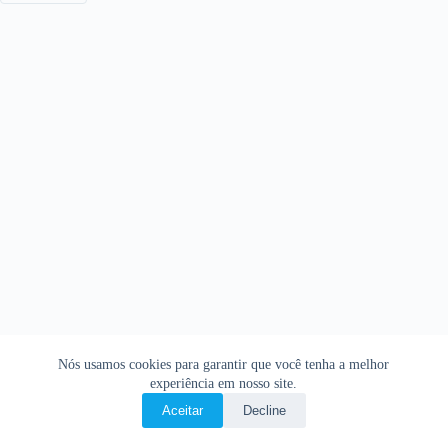
Nós usamos cookies para garantir que você tenha a melhor
experiência em nosso site.
Aceitar
Decline
Copyright © 2026 • O Livro Sagrado • Bíblia Online •
Política de privacidade