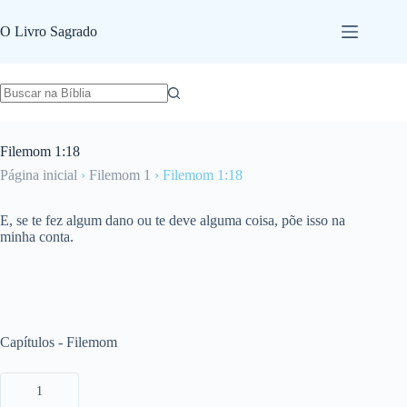
Pular
para
O Livro Sagrado
o
conteúdo
Filemom 1:18
Página inicial
›
Filemom 1
›
Filemom 1:18
E, se te fez algum dano ou te deve alguma coisa, põe isso na
minha conta.
Capítulos - Filemom
1