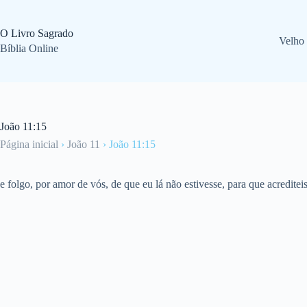
Pular
para
o
O Livro Sagrado
Velho
conteúdo
Bíblia Online
João 11:15
Página inicial
›
João 11
›
João 11:15
e folgo, por amor de vós, de que eu lá não estivesse, para que acredite