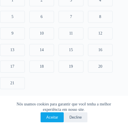
1
2
3
4
5
6
7
8
9
10
11
12
13
14
15
16
17
18
19
20
21
Nós usamos cookies para garantir que você tenha a melhor
experiência em nosso site.
Aceitar
Decline
Copyright © 2026 • O Livro Sagrado • Bíblia Online •
Política de privacidade