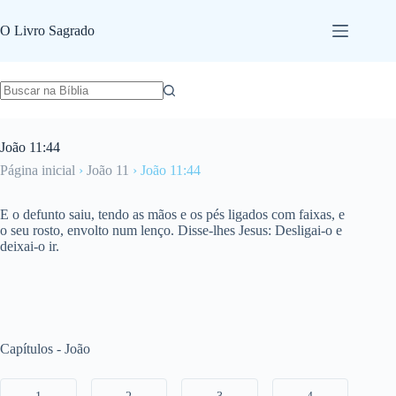
Pular
para
O Livro Sagrado
o
conteúdo
João 11:44
Página inicial
›
João 11
›
João 11:44
E o defunto saiu, tendo as mãos e os pés ligados com faixas, e
o seu rosto, envolto num lenço. Disse-lhes Jesus: Desligai-o e
deixai-o ir.
Capítulos - João