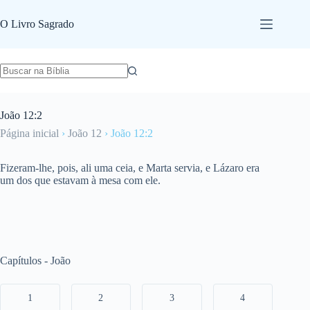
Pular
para
O Livro Sagrado
o
conteúdo
João 12:2
Página inicial
›
João 12
›
João 12:2
Fizeram-lhe, pois, ali uma ceia, e Marta servia, e Lázaro era
um dos que estavam à mesa com ele.
Capítulos - João
1
2
3
4