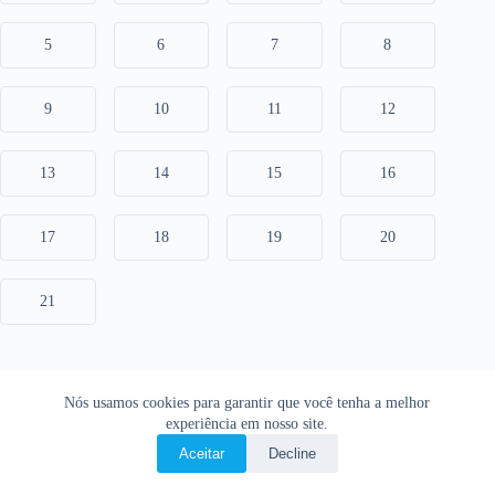
5
6
7
8
9
10
11
12
13
14
15
16
17
18
19
20
21
Nós usamos cookies para garantir que você tenha a melhor
experiência em nosso site.
Aceitar
Decline
Copyright © 2026 • O Livro Sagrado • Bíblia Online •
Política de privacidade