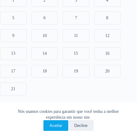
1
2
3
4
5
6
7
8
9
10
11
12
13
14
15
16
17
18
19
20
21
Nós usamos cookies para garantir que você tenha a melhor
experiência em nosso site.
Aceitar
Decline
Copyright © 2026 • O Livro Sagrado • Bíblia Online •
Política de privacidade