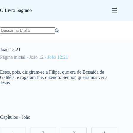
Pular
para
O Livro Sagrado
o
conteúdo
João 12:21
Página inicial
›
João 12
›
João 12:21
Estes, pois, dirigiram-se a Filipe, que era de Betsaida da
Galiléia, e rogaram-lhe, dizendo: Senhor, queríamos ver a
Jesus.
Capítulos - João