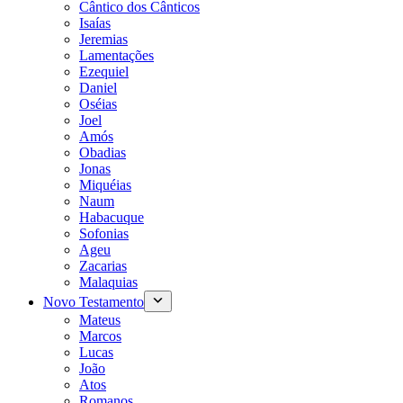
Cântico dos Cânticos
Isaías
Jeremias
Lamentações
Ezequiel
Daniel
Oséias
Joel
Amós
Obadias
Jonas
Miquéias
Naum
Habacuque
Sofonias
Ageu
Zacarias
Malaquias
Novo Testamento
Mateus
Marcos
Lucas
João
Atos
Romanos