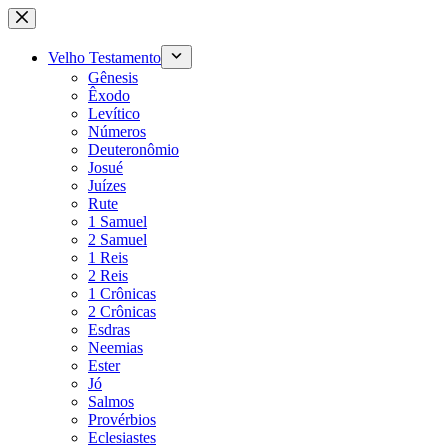
Pular
para
o
Velho Testamento
conteúdo
Gênesis
Êxodo
Levítico
Números
Deuteronômio
Josué
Juízes
Rute
1 Samuel
2 Samuel
1 Reis
2 Reis
1 Crônicas
2 Crônicas
Esdras
Neemias
Ester
Jó
Salmos
Provérbios
Eclesiastes