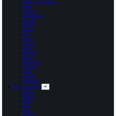
Cântico dos Cânticos
Isaías
Jeremias
Lamentações
Ezequiel
Daniel
Oséias
Joel
Amós
Obadias
Jonas
Miquéias
Naum
Habacuque
Sofonias
Ageu
Zacarias
Malaquias
Novo Testamento
Mateus
Marcos
Lucas
João
Atos
Romanos