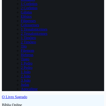
1 Coríntios
2 Coríntios
Gálatas
Efésios
Filipenses
Colossenses
1 Tessalonicenses
2 Tessalonicenses
1 Timóteo
2 Timóteo
Tito
Filemom
Hebreus
Tiago
1 Pedro
2 Pedro
1 João
2 João
3 João
Judas
Apocalipse
O Livro Sagrado
Bíblia Online