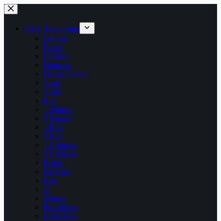
Pular
para
o
Velho Testamento
conteúdo
Gênesis
Êxodo
Levítico
Números
Deuteronômio
Josué
Juízes
Rute
1 Samuel
2 Samuel
1 Reis
2 Reis
1 Crônicas
2 Crônicas
Esdras
Neemias
Ester
Jó
Salmos
Provérbios
Eclesiastes