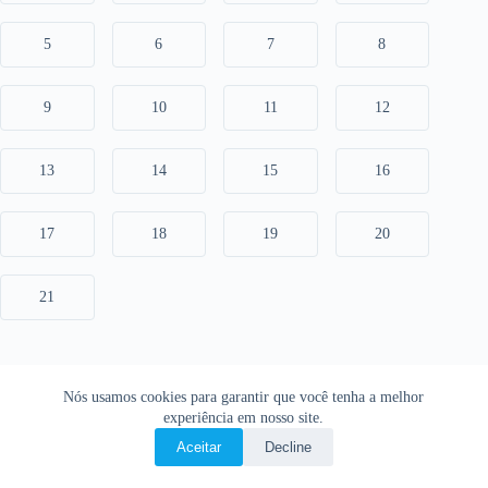
5
6
7
8
9
10
11
12
13
14
15
16
17
18
19
20
21
Nós usamos cookies para garantir que você tenha a melhor
experiência em nosso site.
Aceitar
Decline
Copyright © 2026 • O Livro Sagrado • Bíblia Online •
Política de privacidade