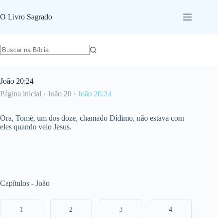
Pular
para
O Livro Sagrado
o
conteúdo
João 20:24
Página inicial
›
João 20
›
João 20:24
Ora, Tomé, um dos doze, chamado Dídimo, não estava com
eles quando veio Jesus.
Capítulos - João
1
2
3
4