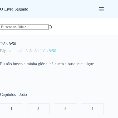
Pular
para
O Livro Sagrado
o
conteúdo
João 8:50
Página inicial
›
João 8
›
João 8:50
Eu não busco a minha glória; há quem a busque e julgue.
Capítulos - João
1
2
3
4