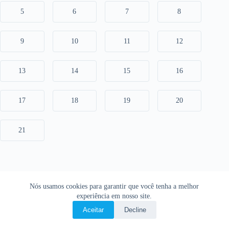
5
6
7
8
9
10
11
12
13
14
15
16
17
18
19
20
21
Nós usamos cookies para garantir que você tenha a melhor
experiência em nosso site.
Aceitar
Decline
Copyright © 2026 • O Livro Sagrado • Bíblia Online •
Política de privacidade