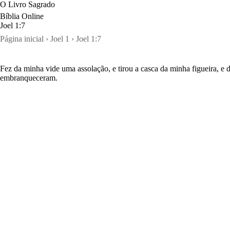
Pular
O Livro Sagrado
para
Bíblia Online
o
Joel 1:7
conteúdo
Página inicial
›
Joel 1
›
Joel 1:7
Fez da minha vide uma assolação, e tirou a casca da minha figueira, e d
embranqueceram.