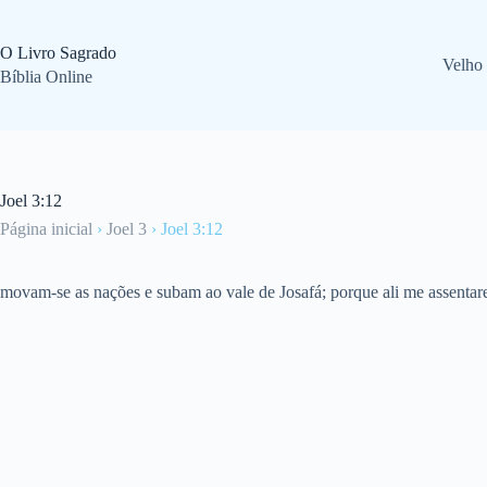
Pular
para
o
O Livro Sagrado
Velho
conteúdo
Bíblia Online
Joel 3:12
Página inicial
›
Joel 3
›
Joel 3:12
movam-se as nações e subam ao vale de Josafá; porque ali me assentarei