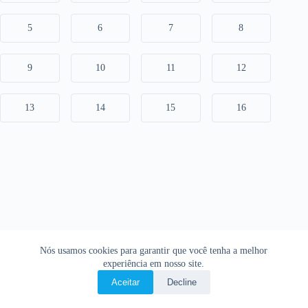
5
6
7
8
9
10
11
12
13
14
15
16
Nós usamos cookies para garantir que você tenha a melhor
experiência em nosso site.
Aceitar
Decline
Copyright © 2026 • O Livro Sagrado • Bíblia Online •
Política de privacidade