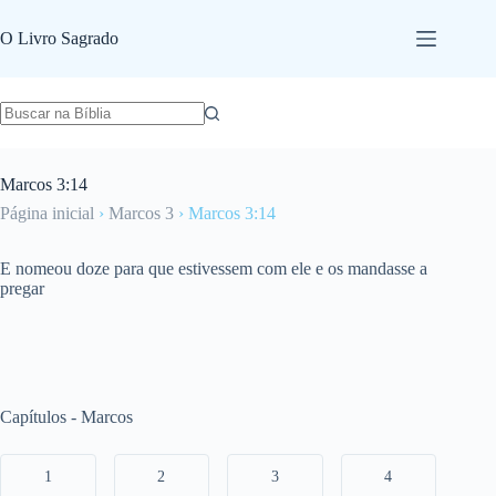
Pular
para
O Livro Sagrado
o
conteúdo
Marcos 3:14
Página inicial
›
Marcos 3
›
Marcos 3:14
E nomeou doze para que estivessem com ele e os mandasse a
pregar
Capítulos - Marcos
1
2
3
4