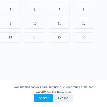
5
6
7
8
9
10
11
12
13
14
15
16
Nós usamos cookies para garantir que você tenha a melhor
experiência em nosso site.
Aceitar
Decline
Copyright © 2026 • O Livro Sagrado • Bíblia Online •
Política de privacidade