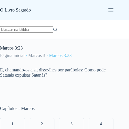
Pular
para
O Livro Sagrado
o
conteúdo
Marcos 3:23
Página inicial
›
Marcos 3
›
Marcos 3:23
E, chamando-os a si, disse-lhes por parábolas: Como pode
Satanás expulsar Satanás?
Capítulos - Marcos
1
2
3
4