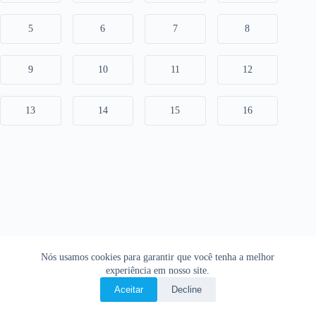
5
6
7
8
9
10
11
12
13
14
15
16
Nós usamos cookies para garantir que você tenha a melhor
experiência em nosso site.
Aceitar
Decline
Copyright © 2026 • O Livro Sagrado • Bíblia Online •
Política de privacidade