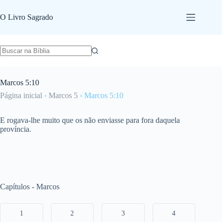
Pular
para
O Livro Sagrado
o
conteúdo
Marcos 5:10
Página inicial
›
Marcos 5
›
Marcos 5:10
E rogava-lhe muito que os não enviasse para fora daquela
província.
Capítulos - Marcos
1
2
3
4