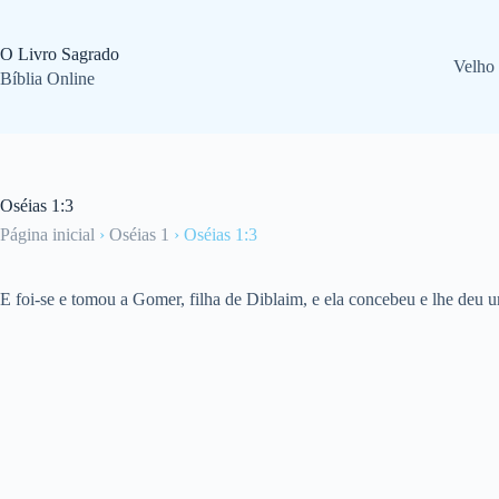
Pular
para
o
O Livro Sagrado
Velho
conteúdo
Bíblia Online
Oséias 1:3
Página inicial
›
Oséias 1
›
Oséias 1:3
E foi-se e tomou a Gomer, filha de Diblaim, e ela concebeu e lhe deu u