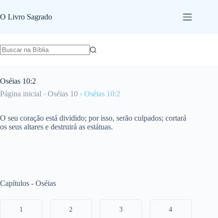
Pular
para
O Livro Sagrado
o
conteúdo
Oséias 10:2
Página inicial
›
Oséias 10
›
Oséias 10:2
O seu coração está dividido; por isso, serão culpados; cortará
os seus altares e destruirá as estátuas.
Capítulos - Oséias
1
2
3
4