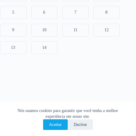
5
6
7
8
9
10
11
12
13
14
Nós usamos cookies para garantir que você tenha a melhor
experiência em nosso site.
Aceitar
Decline
Copyright © 2026 • O Livro Sagrado • Bíblia Online •
Política de privacidade