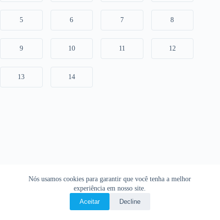
5
6
7
8
9
10
11
12
13
14
Nós usamos cookies para garantir que você tenha a melhor
experiência em nosso site.
Aceitar
Decline
Copyright © 2026 • O Livro Sagrado • Bíblia Online •
Política de privacidade