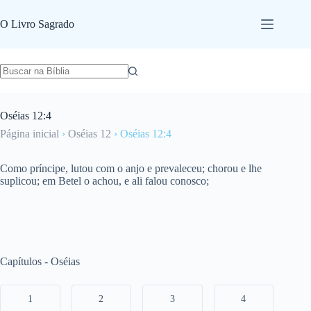
Pular
para
O Livro Sagrado
o
conteúdo
Oséias 12:4
Página inicial
›
Oséias 12
›
Oséias 12:4
Como príncipe, lutou com o anjo e prevaleceu; chorou e lhe
suplicou; em Betel o achou, e ali falou conosco;
Capítulos - Oséias
1
2
3
4