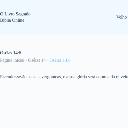
Pular
para
o
O Livro Sagrado
Velho
conteúdo
Bíblia Online
Oséias 14:6
Página inicial
›
Oséias 14
›
Oséias 14:6
Estender-se-ão as suas vergônteas, e a sua glória será como a da olivei