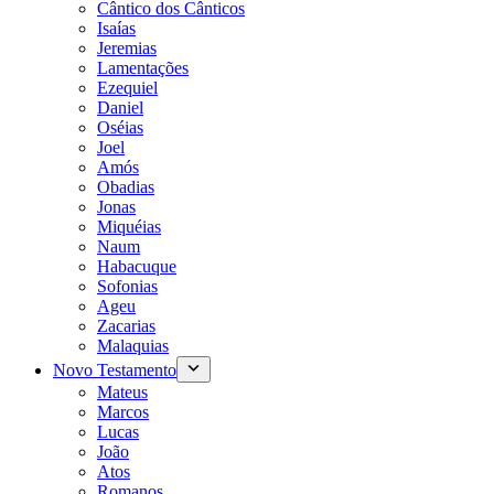
Cântico dos Cânticos
Isaías
Jeremias
Lamentações
Ezequiel
Daniel
Oséias
Joel
Amós
Obadias
Jonas
Miquéias
Naum
Habacuque
Sofonias
Ageu
Zacarias
Malaquias
Novo Testamento
Mateus
Marcos
Lucas
João
Atos
Romanos