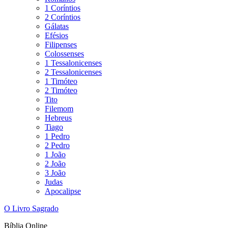
1 Coríntios
2 Coríntios
Gálatas
Efésios
Filipenses
Colossenses
1 Tessalonicenses
2 Tessalonicenses
1 Timóteo
2 Timóteo
Tito
Filemom
Hebreus
Tiago
1 Pedro
2 Pedro
1 João
2 João
3 João
Judas
Apocalipse
O Livro Sagrado
Bíblia Online