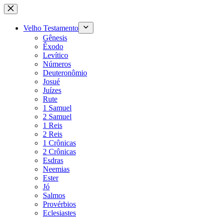
Pular
para
o
Velho Testamento
conteúdo
Gênesis
Êxodo
Levítico
Números
Deuteronômio
Josué
Juízes
Rute
1 Samuel
2 Samuel
1 Reis
2 Reis
1 Crônicas
2 Crônicas
Esdras
Neemias
Ester
Jó
Salmos
Provérbios
Eclesiastes