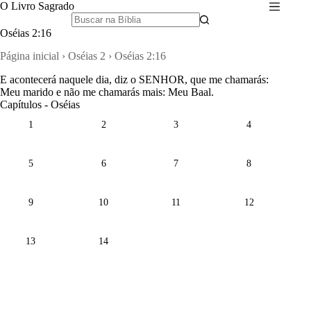
Pular
O Livro Sagrado
para
o
Oséias 2:16
conteúdo
Página inicial
›
Oséias 2
›
Oséias 2:16
E acontecerá naquele dia, diz o SENHOR, que me chamarás:
Meu marido e não me chamarás mais: Meu Baal.
Capítulos - Oséias
1
2
3
4
5
6
7
8
9
10
11
12
13
14