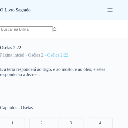
Pular
para
O Livro Sagrado
o
conteúdo
Oséias 2:22
Página inicial
›
Oséias 2
›
Oséias 2:22
E a terra responderá ao trigo, e ao mosto, e ao óleo; e estes
responderão a Jezreel.
Capítulos - Oséias
1
2
3
4