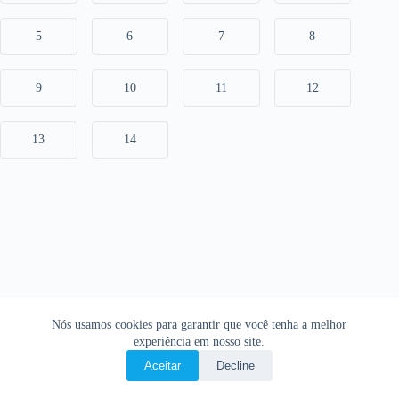
5
6
7
8
9
10
11
12
13
14
Nós usamos cookies para garantir que você tenha a melhor
experiência em nosso site.
Aceitar
Decline
Copyright © 2026 • O Livro Sagrado • Bíblia Online •
Política de privacidade