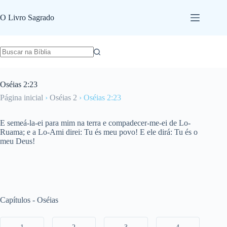
Pular
para
O Livro Sagrado
o
conteúdo
Oséias 2:23
Página inicial
›
Oséias 2
›
Oséias 2:23
E semeá-la-ei para mim na terra e compadecer-me-ei de Lo-
Ruama; e a Lo-Ami direi: Tu és meu povo! E ele dirá: Tu és o
meu Deus!
Capítulos - Oséias