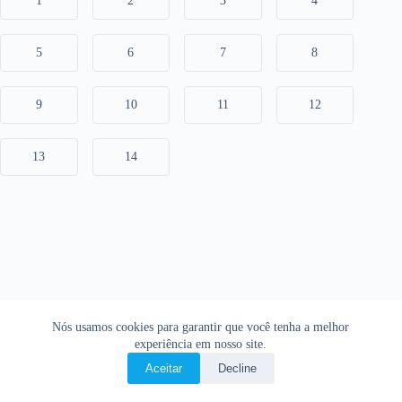
1
2
3
4
5
6
7
8
9
10
11
12
13
14
Nós usamos cookies para garantir que você tenha a melhor
experiência em nosso site.
Aceitar
Decline
Copyright © 2026 • O Livro Sagrado • Bíblia Online •
Política de privacidade