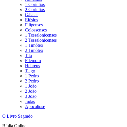
1 Coríntios
2 Coríntios
Gálatas
Efésios
Filipenses
Colossenses
1 Tessalonicenses
2 Tessalonicenses
1 Timóteo
2 Timóteo
Tito
Filemom
Hebreus
Tiago
1 Pedro
2 Pedro
1 João
2 João
3 João
Judas
Apocalipse
O Livro Sagrado
Bíblia Online