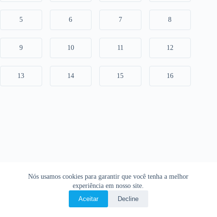
5
6
7
8
9
10
11
12
13
14
15
16
Nós usamos cookies para garantir que você tenha a melhor
experiência em nosso site.
Aceitar
Decline
Copyright © 2026 • O Livro Sagrado • Bíblia Online •
Política de privacidade