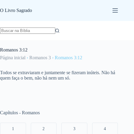
Pular
para
O Livro Sagrado
o
conteúdo
Romanos 3:12
Página inicial
›
Romanos 3
›
Romanos 3:12
Todos se extraviaram e juntamente se fizeram inúteis. Não há
quem faça o bem, não há nem um só.
Capítulos - Romanos
1
2
3
4