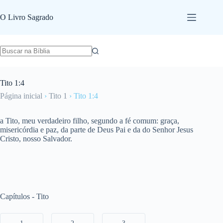
Pular
para
O Livro Sagrado
o
conteúdo
Tito 1:4
Página inicial
›
Tito 1
›
Tito 1:4
a Tito, meu verdadeiro filho, segundo a fé comum: graça,
misericórdia e paz, da parte de Deus Pai e da do Senhor Jesus
Cristo, nosso Salvador.
Capítulos - Tito