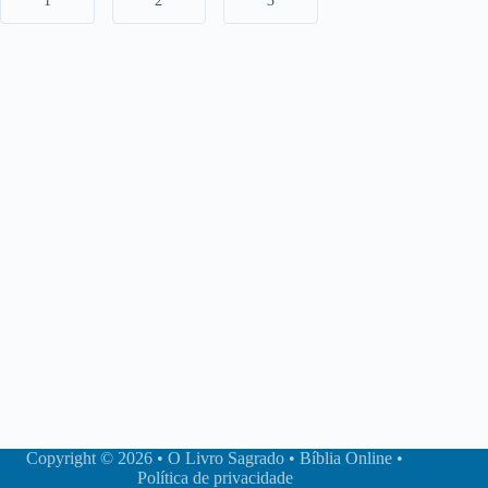
1
2
3
Copyright © 2026 • O Livro Sagrado • Bíblia Online •
Política de privacidade