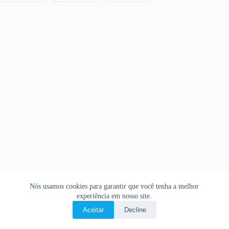
Nós usamos cookies para garantir que você tenha a melhor
experiência em nosso site.
Aceitar
Decline
Copyright © 2026 • O Livro Sagrado • Bíblia Online •
Política de privacidade