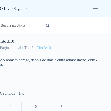
Pular
para
O Livro Sagrado
o
conteúdo
Tito 3:10
Página inicial
›
Tito 3
›
Tito 3:10
Ao homem herege, depois de uma e outra admoestação, evita-
o,
Capítulos - Tito
1
2
3