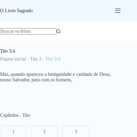
Pular
para
O Livro Sagrado
o
conteúdo
Tito 3:4
Página inicial
›
Tito 3
›
Tito 3:4
Mas, quando apareceu a benignidade e caridade de Deus,
nosso Salvador, para com os homens,
Capítulos - Tito
1
2
3