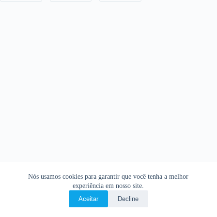
Nós usamos cookies para garantir que você tenha a melhor
experiência em nosso site.
Aceitar
Decline
Copyright © 2026 • O Livro Sagrado • Bíblia Online •
Política de privacidade