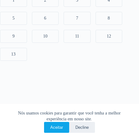
1
2
3
4
5
6
7
8
9
10
11
12
13
Nós usamos cookies para garantir que você tenha a melhor
experiência em nosso site.
Aceitar
Decline
Copyright © 2026 • O Livro Sagrado • Bíblia Online •
Política de privacidade