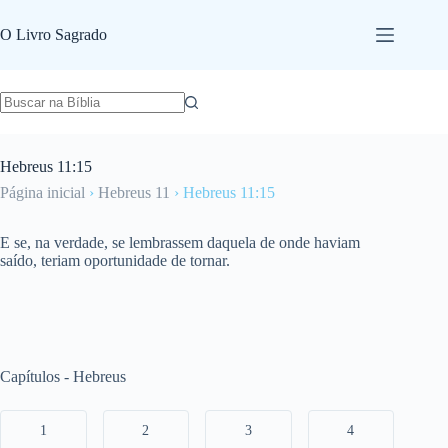
Pular
para
O Livro Sagrado
o
conteúdo
Hebreus 11:15
Página inicial
›
Hebreus 11
›
Hebreus 11:15
E se, na verdade, se lembrassem daquela de onde haviam
saído, teriam oportunidade de tornar.
Capítulos - Hebreus
1
2
3
4