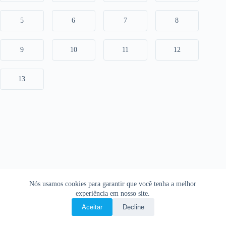
5
6
7
8
9
10
11
12
13
Nós usamos cookies para garantir que você tenha a melhor
experiência em nosso site.
Aceitar
Decline
Copyright © 2026 • O Livro Sagrado • Bíblia Online •
Política de privacidade