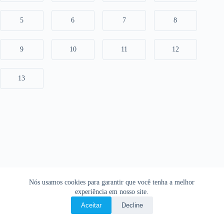
5
6
7
8
9
10
11
12
13
Nós usamos cookies para garantir que você tenha a melhor
experiência em nosso site.
Aceitar
Decline
Copyright © 2026 • O Livro Sagrado • Bíblia Online •
Política de privacidade