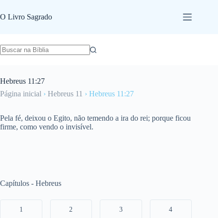
Pular
para
O Livro Sagrado
o
conteúdo
Hebreus 11:27
Página inicial
›
Hebreus 11
›
Hebreus 11:27
Pela fé, deixou o Egito, não temendo a ira do rei; porque ficou
firme, como vendo o invisível.
Capítulos - Hebreus
1
2
3
4