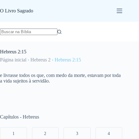
Pular
para
O Livro Sagrado
o
conteúdo
Hebreus 2:15
Página inicial
›
Hebreus 2
›
Hebreus 2:15
e livrasse todos os que, com medo da morte, estavam por toda
a vida sujeitos à servidão.
Capítulos - Hebreus
1
2
3
4