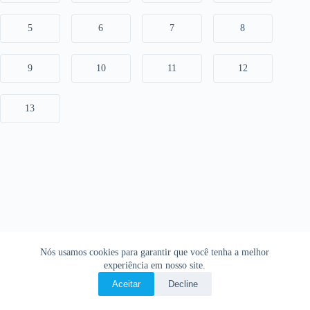
5
6
7
8
9
10
11
12
13
Nós usamos cookies para garantir que você tenha a melhor
experiência em nosso site.
Aceitar
Decline
Copyright © 2026 • O Livro Sagrado • Bíblia Online •
Política de privacidade