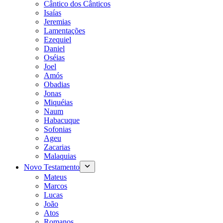
Cântico dos Cânticos
Isaías
Jeremias
Lamentações
Ezequiel
Daniel
Oséias
Joel
Amós
Obadias
Jonas
Miquéias
Naum
Habacuque
Sofonias
Ageu
Zacarias
Malaquias
Novo Testamento
Mateus
Marcos
Lucas
João
Atos
Romanos