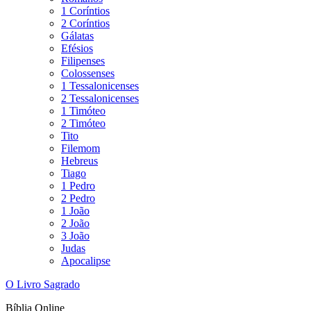
1 Coríntios
2 Coríntios
Gálatas
Efésios
Filipenses
Colossenses
1 Tessalonicenses
2 Tessalonicenses
1 Timóteo
2 Timóteo
Tito
Filemom
Hebreus
Tiago
1 Pedro
2 Pedro
1 João
2 João
3 João
Judas
Apocalipse
O Livro Sagrado
Bíblia Online