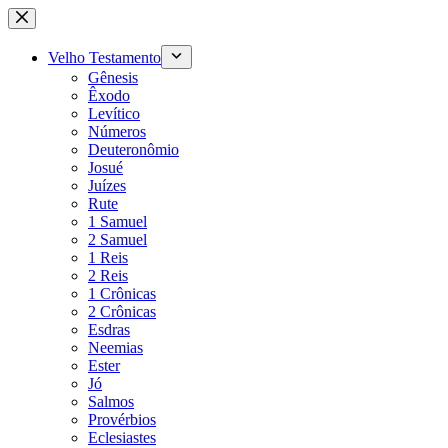
Pular
para
o
Velho Testamento
conteúdo
Gênesis
Êxodo
Levítico
Números
Deuteronômio
Josué
Juízes
Rute
1 Samuel
2 Samuel
1 Reis
2 Reis
1 Crônicas
2 Crônicas
Esdras
Neemias
Ester
Jó
Salmos
Provérbios
Eclesiastes