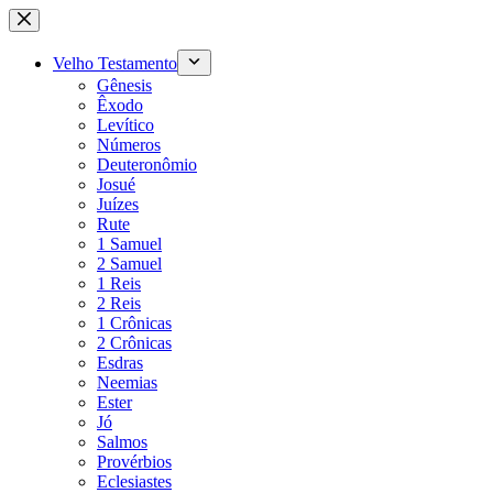
Pular
para
o
Velho Testamento
conteúdo
Gênesis
Êxodo
Levítico
Números
Deuteronômio
Josué
Juízes
Rute
1 Samuel
2 Samuel
1 Reis
2 Reis
1 Crônicas
2 Crônicas
Esdras
Neemias
Ester
Jó
Salmos
Provérbios
Eclesiastes