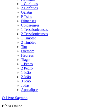
1 Coríntios
2 Coríntios
Gálatas
Efésios
Filipenses
Colossenses
1 Tessalonicenses
2 Tessalonicenses
1 Timóteo
2 Timóteo
Tito
Filemom
Hebreus
Tiago
1 Pedro
2 Pedro
1 João
2 João
3 João
Judas
Apocalipse
O Livro Sagrado
Bíblia Online