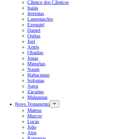
Cântico dos Cânticos
Isaías
Jeremias
Lamentações
Ezequiel
Daniel
Oséias
Joel
Amós
Obadias
Jonas
Miquéias
Naum
Habacuque
Sofonias
Ageu
Zacarias
Malaquias
Novo Testamento
Mateus
Marcos
Lucas
João
Atos
Romanos