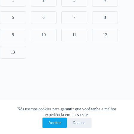
1
2
3
4
5
6
7
8
9
10
11
12
13
Nós usamos cookies para garantir que você tenha a melhor
experiência em nosso site.
Aceitar
Decline
Copyright © 2026 • O Livro Sagrado • Bíblia Online •
Política de privacidade