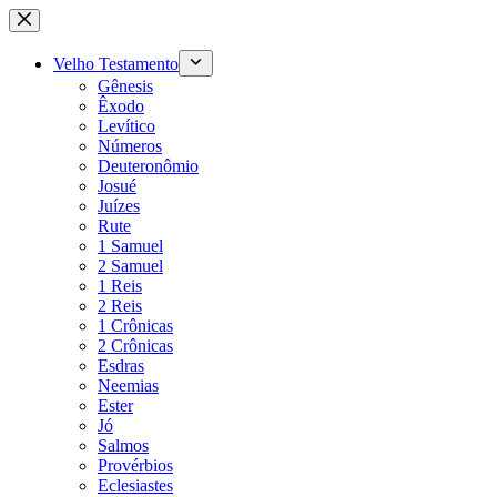
Pular
para
o
Velho Testamento
conteúdo
Gênesis
Êxodo
Levítico
Números
Deuteronômio
Josué
Juízes
Rute
1 Samuel
2 Samuel
1 Reis
2 Reis
1 Crônicas
2 Crônicas
Esdras
Neemias
Ester
Jó
Salmos
Provérbios
Eclesiastes