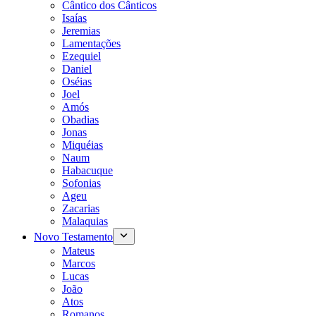
Cântico dos Cânticos
Isaías
Jeremias
Lamentações
Ezequiel
Daniel
Oséias
Joel
Amós
Obadias
Jonas
Miquéias
Naum
Habacuque
Sofonias
Ageu
Zacarias
Malaquias
Novo Testamento
Mateus
Marcos
Lucas
João
Atos
Romanos