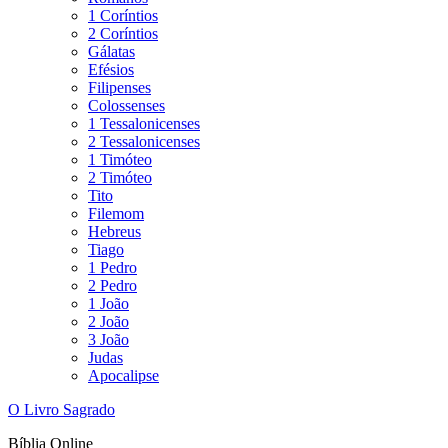
1 Coríntios
2 Coríntios
Gálatas
Efésios
Filipenses
Colossenses
1 Tessalonicenses
2 Tessalonicenses
1 Timóteo
2 Timóteo
Tito
Filemom
Hebreus
Tiago
1 Pedro
2 Pedro
1 João
2 João
3 João
Judas
Apocalipse
O Livro Sagrado
Bíblia Online